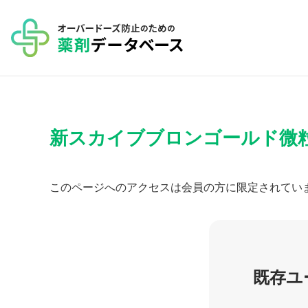
コ
ン
テ
ン
ツ
へ
新スカイブブロンゴールド微
ス
キ
ッ
このページへのアクセスは会員の方に限定されてい
プ
既存ユ