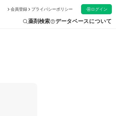
ログイン
会員登録
プライバシーポリシー
薬剤検索
データベースについて