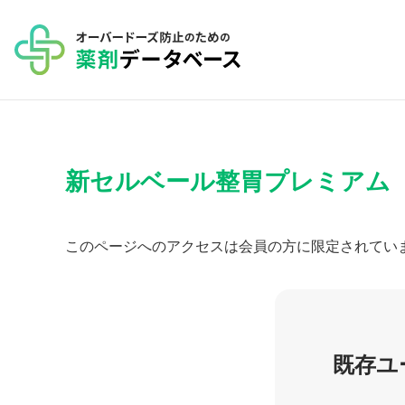
コ
ン
テ
ン
ツ
へ
新セルベール整胃プレミアム
ス
キ
ッ
このページへのアクセスは会員の方に限定されてい
プ
既存ユ