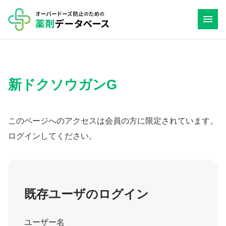
コ
ン
テ
ン
ツ
新ドクソウガンG
へ
ス
キ
このページへのアクセスは会員の方に限定されています。
ッ
ログインしてください。
プ
既存ユーザのログイン
ユーザー名