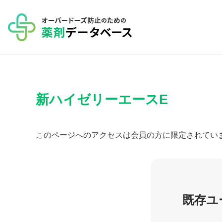
コ
ン
テ
ン
ツ
へ
新ハイゼリーエースE
ス
キ
ッ
このページへのアクセスは会員の方に限定されてい
プ
既存ユ