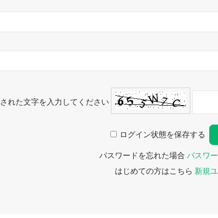
された文字を入力してください
ログイン状態を保存する
パスワードを忘れた場合
パスワー
はじめての方はこちら
新規ユ