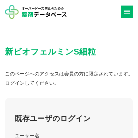
コ
ン
テ
ン
ツ
新ビオフェルミンS細粒
へ
ス
キ
このページへのアクセスは会員の方に限定されています。
ッ
ログインしてください。
プ
既存ユーザのログイン
ユーザー名