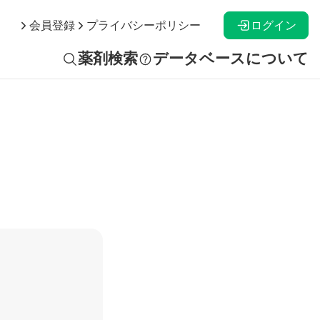
ログイン
会員登録
プライバシーポリシー
薬剤検索
データベースについて