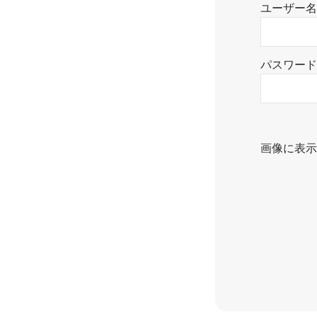
ユーザー名
パスワード
画像に表示