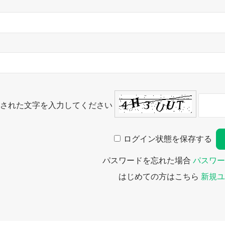
された文字を入力してください
ログイン状態を保存する
パスワードを忘れた場合
パスワー
はじめての方はこちら
新規ユ