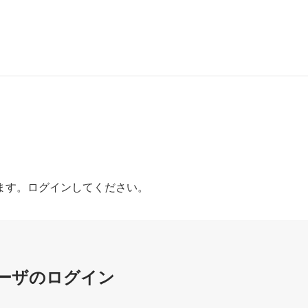
ます。ログインしてください。
ーザのログイン