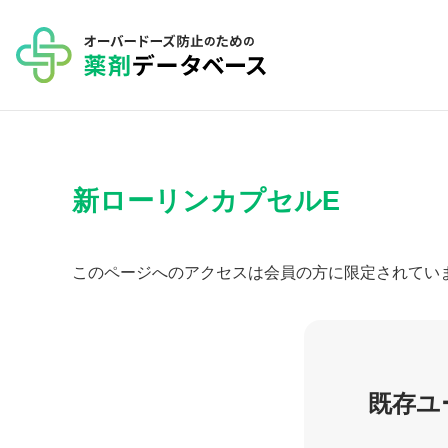
コ
ン
テ
ン
ツ
へ
新ローリンカプセルE
ス
キ
ッ
このページへのアクセスは会員の方に限定されてい
プ
既存ユ