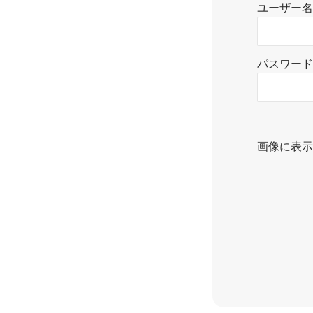
ユーザー名
パスワード
画像に表示