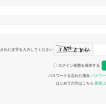
された文字を入力してください
ログイン状態を保存する
パスワードを忘れた場合
パスワー
はじめての方はこちら
新規ユ