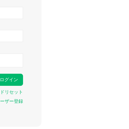
ドリセット
ーザー登録