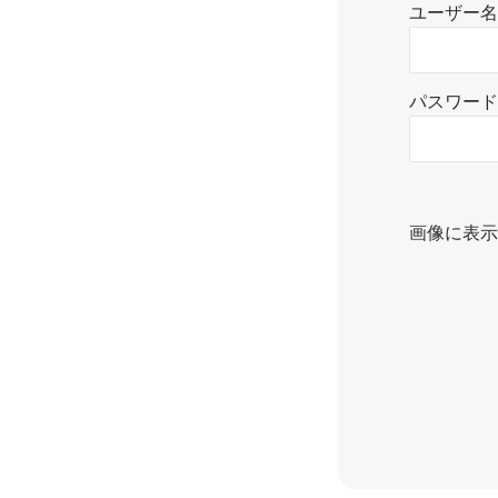
ユーザー名
パスワード
画像に表示