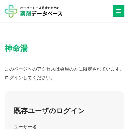
コ
ン
テ
ン
ツ
神命湯
へ
ス
キ
このページへのアクセスは会員の方に限定されています。
ッ
ログインしてください。
プ
既存ユーザのログイン
ユーザー名