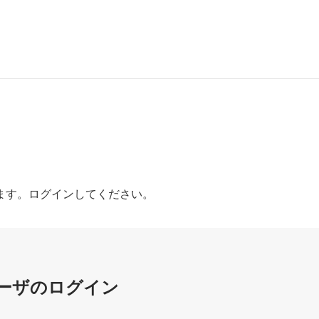
ます。ログインしてください。
ーザのログイン