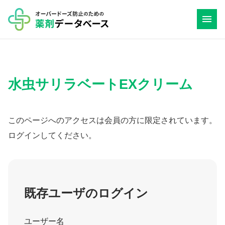
コ
ン
テ
ン
ツ
水虫サリラベートEXクリーム
へ
ス
キ
このページへのアクセスは会員の方に限定されています。
ッ
ログインしてください。
プ
既存ユーザのログイン
ユーザー名