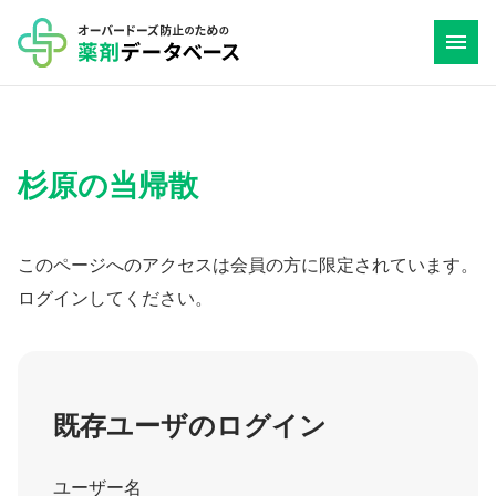
コ
ン
テ
ン
ツ
杉原の当帰散
へ
ス
キ
このページへのアクセスは会員の方に限定されています。
ッ
ログインしてください。
プ
既存ユーザのログイン
ユーザー名