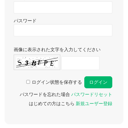
パスワード
画像に表示された文字を入力してください
ログイン状態を保存する
パスワードを忘れた場合
パスワードリセット
はじめての方はこちら
新規ユーザー登録