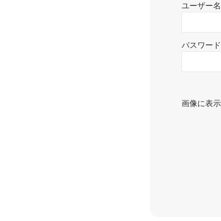
ユーザー名
パスワード
画像に表示