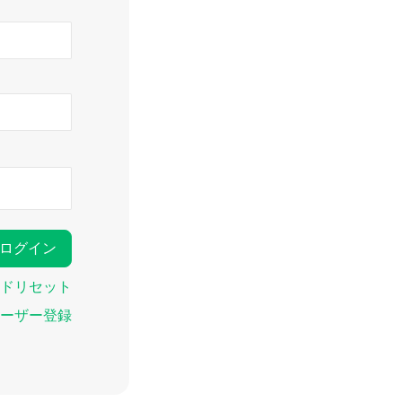
ドリセット
ーザー登録