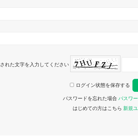
された文字を入力してください
ログイン状態を保存する
パスワードを忘れた場合
パスワー
はじめての方はこちら
新規ユ