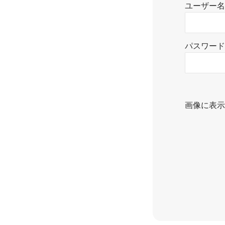
ユーザー名
パスワード
画像に表示