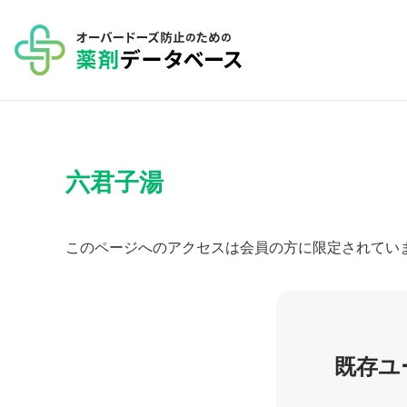
コ
ン
テ
ン
ツ
へ
六君子湯
ス
キ
ッ
このページへのアクセスは会員の方に限定されてい
プ
既存ユ