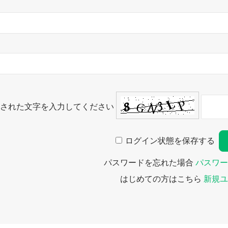
された文字を入力してください
ログイン状態を保存する
パスワードを忘れた場合
パスワー
はじめての方はこちら
新規ユ